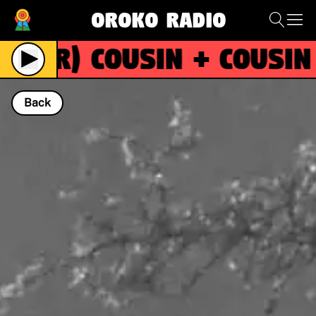
Oroko Radio
(R)
COUSIN + COUSIN i
Back
NOW PLAYING