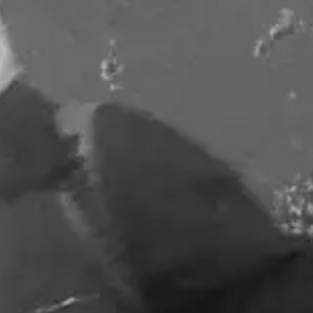
(R)
COUSIN + COUSIN invites BIG
LEAFLET & KIMBO
With
All My Cousins