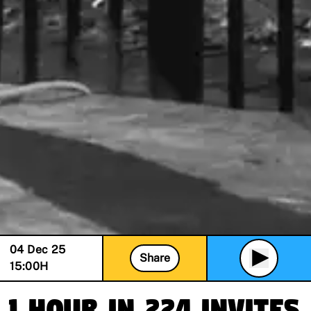
04 Dec 25
Share
15:00
H
1 hour in 224 invites